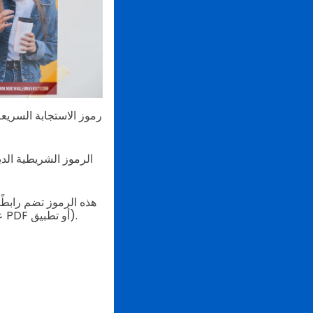
رموز الاستجابة السريعة،
الرموز الشريطية الد
هذه الرموز تضم رابطً
رمز الاستجابة السريعة قبل توجيهه إلى الوجهة الفعلية (على سبيل المثال، موقع الويب أو ملف PDF أو تطبيق).