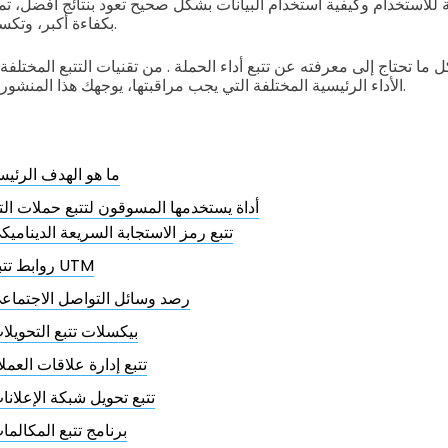
ة للاستخدام وكيفية استخدام البيانات بشكل صحيح تعود بنتائج أفضل، 
بكفاءة أكبر، وتكسب ثقة عملائك وفريقك.
 ما تحتاج إلى معرفته عن تتبع أداء الحملة . من تقنيات التتبع المختلف
الأداء الرئيسية المختلفة التي يجب مراقبتها، يوجهك هذا المنشور إلى إتقان تتبع التسويق.
ما هو الهدف الرئيس
15 أداة يستخدمها المسوقون لتتبع حملات ا
تتبع رمز الاستجابة السريعة الديناميك
روابط تتبع UTM
رصد وسائل التواصل الاجتماع
بيكسلات تتبع التحويلا
تتبع إدارة علاقات العملا
تتبع تحويل شبكة الإعلانا
برنامج تتبع المكالما