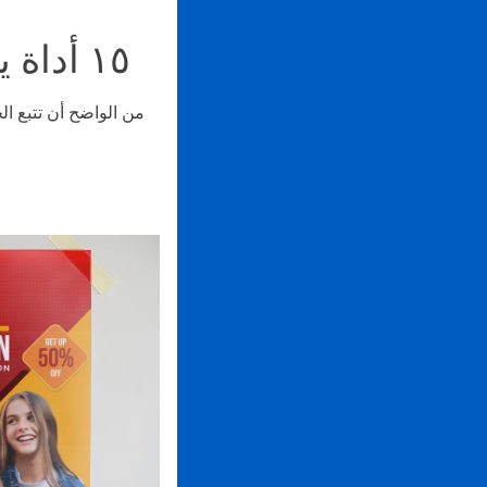
١٥ أداة يستخدمها المسوقون لتتبع حملات التسويق
من الواضح أن تتبع ال