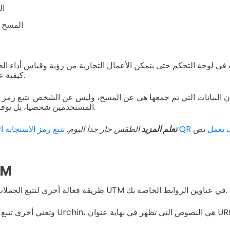
ال
المسح 
في لوحة التحكم حتى يتمكن الأعمال التجارية من رؤية وقياس أداء ال
كيفية عمل أدوات تحليل الويب.
 البيانات التي تم جمعها هي عن المسح، وليس عن الشخص. تتبع رمز ال
المستخدمين شخصيا، بل يوفر رؤى عامة للمسوقين.
لديناميكية: كيف يعمل
نص
تعلم المزيد
الطقس حار جدا اليوم.
روابط 
طريقة فعالة أخرى لتتبع الحملات هي استخدام معلمات UTM في عناوين الروابط الخاصة بك.