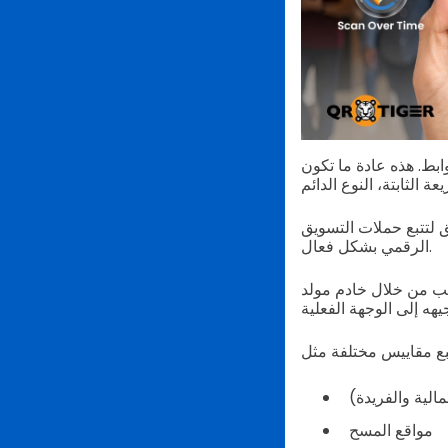
وابط. هذه عادة ما تكون
ق لتتبع حملات التسويق
الرقمي بشكل فعال.
طلب من خلال خادم مولد
الية والفريدة)
مواقع المسح