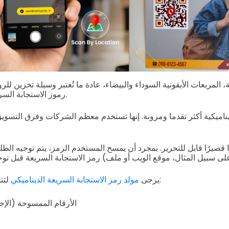
 المربعات الأيقونية السوداء والبيضاء، عادة ما تُعتبر وسيلة تخزين للر
رموز الاستجابة السريعة الثابتة، النوع الدائم.
يناميكية أكثر تقدما ومرونة. إنها تستخدم معظم الشركات وفرق التسوي
ا قصيرًا قابل للتحرير. بمجرد أن يمسح المستخدم الرمز، يتم توجيه ال
لتتبع مقاييس مختلفة مثل:
يرجى
مولد رمز الاستجابة السريعة الديناميكي
الأرقام الممسوحة (الإجم