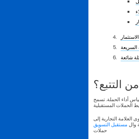
ل
ء
ر
 السريعة
لة شائعة
ن التتبع؟
اس أداء الحملة. تسمح
 العلامة التجارية إلى
ة وال
مستقبل التسويق
حملات