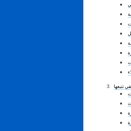
ي
ة
ت
ل
ة
ة
ت
ء
ي تتبعها
ت
ث
ة
ة