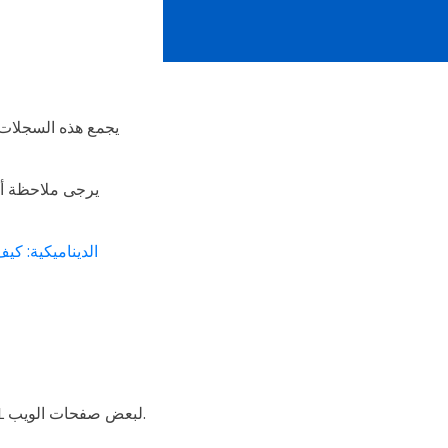
يجمع هذه السجلات 
يرجى ملاحظة أن
تتبع رمز الاستجابة السريعة باستخدام رموز QR ا
العلامات UTM، وتعني أخرى تتبع برنامج Urchin، هي النصوص التي تظهر في نهاية عنوان URL لبعض صفحات الويب.