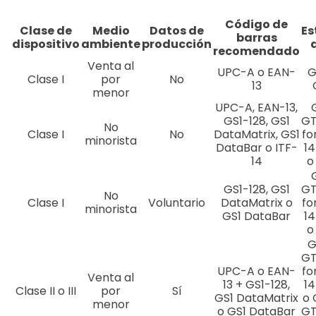
Código de
Clase de
Medio
Datos de
Es
barras
dispositivo
ambiente
producción
recomendado
Venta al
UPC-A o EAN-
G
Clase I
por
No
13
menor
UPC-A, EAN-13,
GS1-128, GS1
GT
No
Clase I
No
DataMatrix, GS1
fo
minorista
DataBar o ITF-
14
14
o
GS1-128, GS1
GT
No
Clase I
Voluntario
DataMatrix o
fo
minorista
GS1 DataBar
14
o
G
GT
UPC-A o EAN-
fo
Venta al
13 + GS1-128,
14
Clase II o III
por
Sí
GS1 DataMatrix
o 
menor
o GS1 DataBar
GT