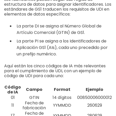
estructura de datos para asignar identificadores. Los
estándares de GS1 traducen los requisitos de UDI en
elementos de datos específicos:
La parte DI se asigna al Número Global de
Artículo Comercial (GTIN) de GS1.
La parte PI se asigna a los Identificadores de
Aplicación GS1 (AIs), cada uno precedido por
un prefijo numérico.
Aquí están los cinco códigos de IA más relevantes
para el cumplimiento de UDI, con un ejemplo de
código de UDI para cada uno:
Código
Campo
Format
Ejemplo
de IA
01
GTIN
14 dígitos
00850006000012
Fecha de
11
YYMMDD
260629
fabricación
Fecha de
17
YYMMDD
280629