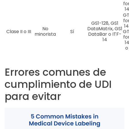
fo
14
GT
fo
GS1-128, GS1
14
No
DataMatrix, GS1
Clase II o III
Sí
GT
minorista
DataBar o ITF-
fo
14
14
o
Errores comunes de
cumplimiento de UDI
para evitar