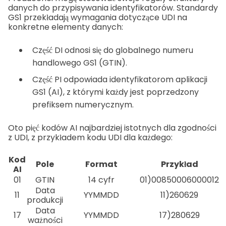
danych do przypisywania identyfikatorów. Standardy
GS1 przekładają wymagania dotyczące UDI na
konkretne elementy danych:
Część DI odnosi się do globalnego numeru
handlowego GS1 (GTIN).
Część PI odpowiada identyfikatorom aplikacji
GS1 (AI), z którymi każdy jest poprzedzony
prefiksem numerycznym.
Oto pięć kodów AI najbardziej istotnych dla zgodności
z UDI, z przykładem kodu UDI dla każdego:
Kod
Pole
Format
Przykład
AI
01
GTIN
14 cyfr
01)00850006000012
Data
11
YYMMDD
11)260629
produkcji
Data
17
YYMMDD
17)280629
ważności