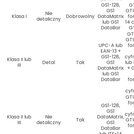
GS1-128,
GT
GS1
GTI
Nie
Klasa I
Dobrowolny
DataMatrix
fo
detaliczny
lub GS1
14 c
DataBar
G
GT
GTI
UPC-A lub
fo
EAN-13 +
GS1-128,
cyf
Klasa II lub
Detal
Tak
GS1
lub
III
DataMatrix
+ 
lub GS1
DataBar
fo
cyf
GTI
fo
GS1-128,
GS1
cyf
Klasa II lub
Nie
DataMatrix,
Tak
GTI
III
detaliczny
GS1
fo
DataBar
lub ITF-14