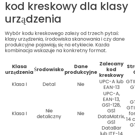
kod kreskowy dla klasy
urządzenia
Wybór kodu kreskowego zależy od trzech pytań:
klasy urządzenia, środowiska skanowania i czy dane
produkcyjne pojawiają się na etykiecie. Każda
kombinacja wskazuje na konkretny format.
Zalecany
Klasa
Dane
St
Środowisko
kod
urządzenia
produkcyjne
kreskowy
UPC-A lub
GTI
Klasa I
Detal
Nie
EAN-13
G
UPC-A,
EAN-13,
GT
GS1-128,
GTI
Nie
GS1
Klasa I
Nie
fo
detaliczny
DataMatrix,
14 c
GS1
G
DataBar
lub ITF-14