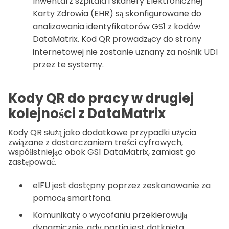
Inwentarz szpitala i skanery Elektronicznej
Karty Zdrowia (EHR) są skonfigurowane do
analizowania identyfikatorów GS1 z kodów
DataMatrix. Kod QR prowadzący do strony
internetowej nie zostanie uznany za nośnik UDI
przez te systemy.
Kody QR do pracy w drugiej
kolejności z DataMatrix
Kody QR służą jako dodatkowe przypadki użycia
związane z dostarczaniem treści cyfrowych,
współistniejąc obok GS1 DataMatrix, zamiast go
zastępować.
eIFU jest dostępny poprzez zeskanowanie za
pomocą smartfona.
Komunikaty o wycofaniu przekierowują
dynamicznie, gdy partia jest dotknięta.