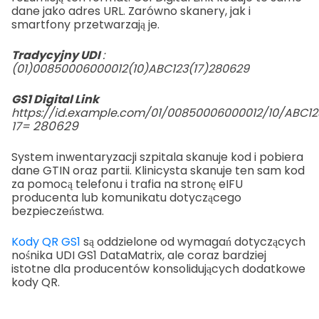
dane jako adres URL. Zarówno skanery, jak i
smartfony przetwarzają je.
Tradycyjny UDI
:
(01)00850006000012(10)ABC123(17)280629
GS1 Digital Link
https://id.example.com/01/00850006000012/10/ABC12
280629
17=
System inwentaryzacji szpitala skanuje kod i pobiera
dane GTIN oraz partii. Klinicysta skanuje ten sam kod
za pomocą telefonu i trafia na stronę eIFU
producenta lub komunikatu dotyczącego
bezpieczeństwa.
Kody QR GS1
są oddzielone od wymagań dotyczących
nośnika UDI GS1 DataMatrix, ale coraz bardziej
istotne dla producentów konsolidujących dodatkowe
kody QR.