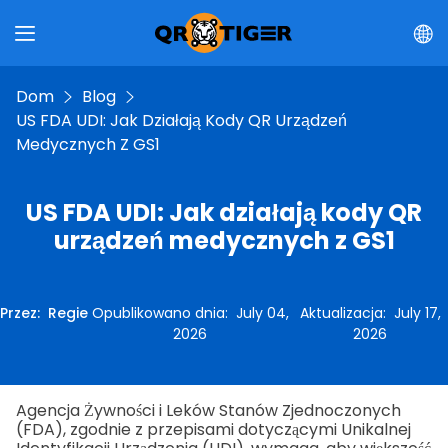
Dom
Blog
US FDA UDI: Jak Działają Kody QR Urządzeń
Medycznych Z GS1
US FDA UDI: Jak działają kody QR
urządzeń medycznych z GS1
Przez
:
Regie
Opublikowano dnia
:
July 04,
Aktualizacja
:
July 17,
2026
2026
Agencja Żywności i Leków Stanów Zjednoczonych
(FDA), zgodnie z przepisami dotyczącymi Unikalnej