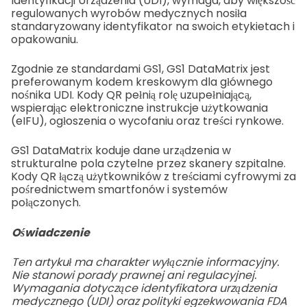
Identyfikacji Urządzenia (UDI), wymaga, aby większość
regulowanych wyrobów medycznych nosiła
standaryzowany identyfikator na swoich etykietach i
opakowaniu.
Zgodnie ze standardami GS1, GS1 DataMatrix jest
preferowanym kodem kreskowym dla głównego
nośnika UDI. Kody QR pełnią rolę uzupełniającą,
wspierając elektroniczne instrukcje użytkowania
(eIFU), ogłoszenia o wycofaniu oraz treści rynkowe.
GS1 DataMatrix koduje dane urządzenia w
strukturalne pola czytelne przez skanery szpitalne.
Kody QR łączą użytkowników z treściami cyfrowymi za
pośrednictwem smartfonów i systemów
połączonych.
Oświadczenie
Ten artykuł ma charakter wyłącznie informacyjny.
Nie stanowi porady prawnej ani regulacyjnej.
Wymagania dotyczące identyfikatora urządzenia
medycznego (UDI) oraz polityki egzekwowania FDA