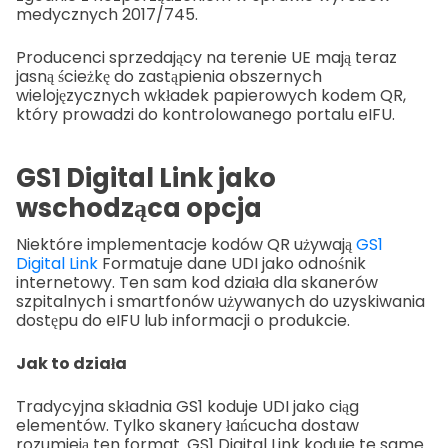
medycznych 2017/745.
Producenci sprzedający na terenie UE mają teraz
jasną ścieżkę do zastąpienia obszernych
wielojęzycznych wkładek papierowych kodem QR,
który prowadzi do kontrolowanego portalu eIFU.
GS1 Digital Link jako
wschodząca opcja
Niektóre implementacje kodów QR używają
GS1
Digital Link
Formatuje dane UDI jako odnośnik
internetowy. Ten sam kod działa dla skanerów
szpitalnych i smartfonów używanych do uzyskiwania
dostępu do eIFU lub informacji o produkcie.
Jak to działa
Tradycyjna składnia GS1 koduje UDI jako ciąg
elementów. Tylko skanery łańcucha dostaw
rozumieją ten format. GS1 Digital Link koduje te same