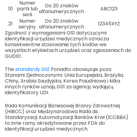
Numer
Do 20 znaków
10
partii lub
ABC123
alfanumerycznych
serii
Numer
Do 20 znaków
21
12345XYZ
seryjny
alfanumerycznych
Zgodność z wymaganiami GS1 dotyczącymi
identyfikacji urządzeń medycznych oznacza
konsekwentne stosowanie tych kodów we
wszystkich etykietach urządzeń oraz zgłoszeniach do
GUDID.
The
standardy GS1
Ponadto obowiązuje poza
Stanami Zjednoczonymi. Unia Europejska, Brazylia,
Chiny, Arabia Saudyjska, Korea Południowa i kilka
innych rynków uznają GS1 za agencję wydającą
identyfikatory UDI.
Rada Komunikacji Biznesowej Branży Zdrowotnej
(HIBCC) oraz Międzynarodowa Rada ds.
Standaryzacji Automatyzacji Banków Krwi (ICCBBA)
to inne ramy akredytowane przez FDA do
identyfikacji urządzeń medycznych.