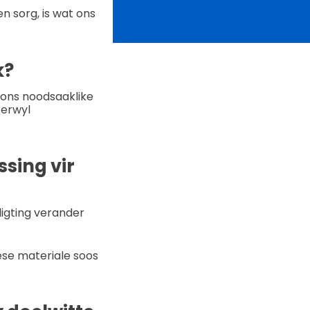
 sorg, is wat ons
k?
 ons noodsaaklike
terwyl
ssing vir
ligting verander
ese materiale soos