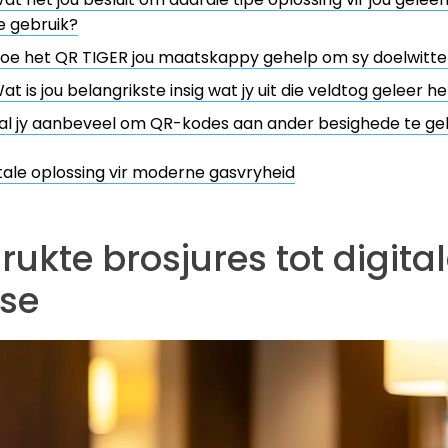
e gebruik?
oe het QR TIGER jou maatskappy gehelp om sy doelwitte 
at is jou belangrikste insig wat jy uit die veldtog geleer he
al jy aanbeveel om QR-kodes aan ander besighede te ge
itale oplossing vir moderne gasvryheid
ukte brosjures tot digita
dse