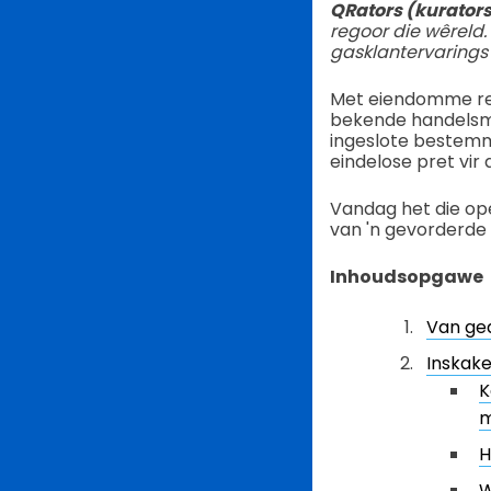
QRators (kurators
regoor die wêreld.
gasklantervarings 
Met eiendomme reg
bekende handelsmer
ingeslote bestem
eindelose pret vir
Vandag het die ope
van 'n gevorderde
Inhoudsopgawe
Van ged
Inskake
K
m
H
W