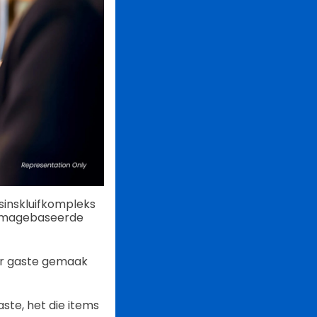
sinskluifkompleks
temagebaseerde
vir gaste gemaak
ste, het die items