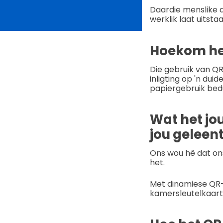
Daardie menslike 
werklik laat uitstaa
Hoekom het
Die gebruik van QR
inligting op 'n dui
papiergebruik bed
Wat het jou
jou geleen
Ons wou hê dat ons
het.
Met dinamiese QR-
kamersleutelkaart