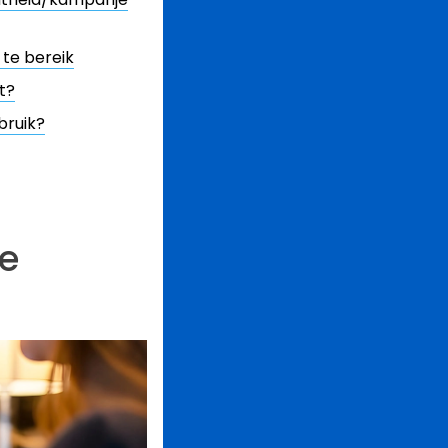
te bereik
t?
bruik?
le