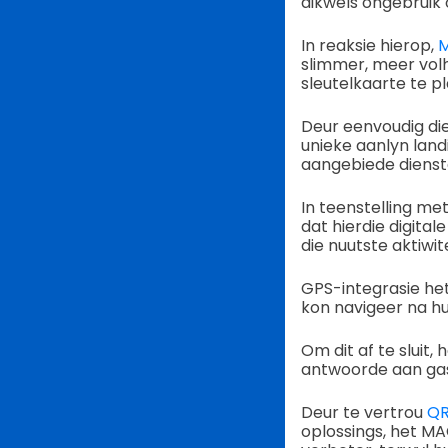
dikwels ongebruik 
In reaksie hierop,
M
slimmer, meer vol
sleutelkaarte te pl
Deur eenvoudig die
unieke aanlyn land
aangebiede dienste
In teenstelling me
dat hierdie digita
die nuutste aktiwi
GPS-integrasie het
kon navigeer na hul
Om dit af te sluit
antwoorde aan gask
Deur te vertrou
QR
oplossings, het MA