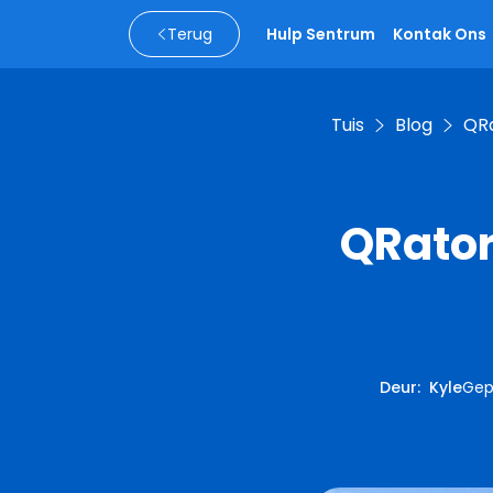
Terug
Hulp Sentrum
Kontak Ons
Tuis
Blog
QRa
QRator
Deur
:
Kyle
Gep