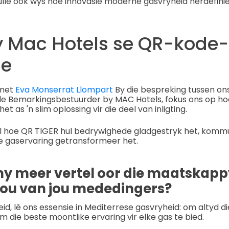
ulle ook wys hoe innovasie moderne gasvryheid herdefinie
by Mac Hotels se QR-kode-
ie
 met
Eva Monserrat Llompart
By die bespreking tussen on
ale Bemarkingsbestuurder by MAC Hotels, fokus ons op h
as 'n slim oplossing vir die deel van inligting.
l hoe QR TIGER hul bedrywighede gladgestryk het, kommu
le gaservaring getransformeer het.
 my meer vertel oor die maatskap
jou van jou mededingers?
heid, lê ons essensie in Mediterrese gasvryheid: om altyd 
om die beste moontlike ervaring vir elke gas te bied.