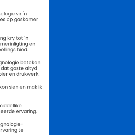
logie vir 'n
des op gaskamer
g kry tot 'n
merinligting en
llings bied.
egnologie beteken
 dat gaste altyd
pier en drukwerk.
kon sien en maklik
middellike
eerde ervaring.
egnologie-
rvaring te