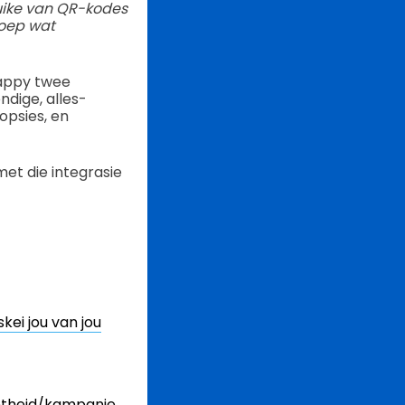
uike van QR-kodes
roep wat
kappy twee
ndige, alles-
psies, en
met die integrasie
ei jou van jou
eentheid/kampanje