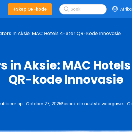
Skep QR-kode
Afrik
tors In Aksie: MAC Hotels 4-Ster QR-Kode Innovasie
s in Aksie: MAC Hotels
QR-kode Innovasie
ubliseer op
:
October 27, 2025
Besoek die nuutste weergawe.
:
Oc