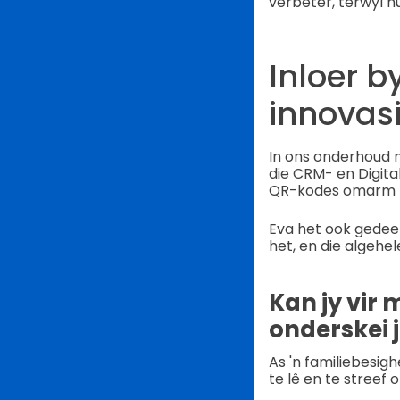
verbeter, terwyl h
Inloer 
innovas
In ons onderhoud
die CRM- en Digit
QR-kodes omarm het 
Eva het ook gedee
het, en die algehe
Kan jy vir
onderskei 
As 'n familiebesig
te lê en te streef 