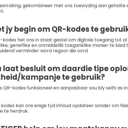
aanraking, gekombineer met ons toewyding aan gehalte en
n.
 jy begin om QR-kodes te gebrui
-kodes het ons in staat gestel om digitale toegang tot al
delike, gerieflike en onmiddellik toeganklike manier te bied 
uidend verminder word regoor die oord.
 laat besluit om daardie tipe oplo
theid/kampanje te gebruik?
 QR-kodes funksioneel en aanpasbaar sou bly selfs as in
kodes kan ons enige tyd inhoud opdateer sonder om fisi
e te herdruk.