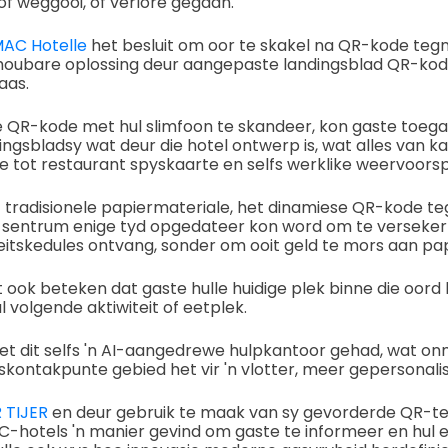
of weggooi, of verlore gegaan.
AC Hotelle
het besluit om oor te skakel na QR-kode tegno
houbare oplossing deur aangepaste landingsblad QR-ko
aas.
 QR-kode met hul slimfoon te skandeer, kon gaste toegan
ingsbladsy wat deur die hotel ontwerp is, wat alles van ka
 tot restaurant spyskaarte en selfs werklike weervoorspe
t tradisionele papiermateriale, het dinamiese QR-kode t
le sentrum enige tyd opgedateer kon word om te verseker
teitskedules ontvang, sonder om ooit geld te mors aan pa
 ook beteken dat gaste hulle huidige plek binne die oord 
 volgende aktiwiteit of eetplek.
, het dit selfs 'n AI-aangedrewe hulpkantoor gehad, wat on
ontakpunte gebied het vir 'n vlotter, meer gepersonalis
 TIJER
en deur gebruik te maak van sy gevorderde QR-t
C-hotels 'n manier gevind om gaste te informeer en hul e