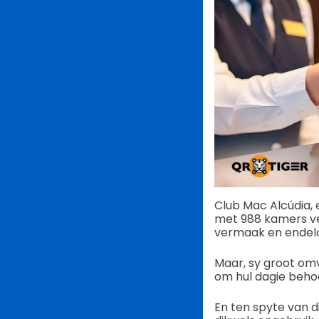
Club Mac Alcúdia, 
met 988 kamers ve
vermaak en endelos
Maar, sy groot omv
om hul dagie beho
En ten spyte van d