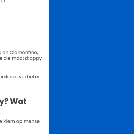
er.
s en Clementine,
oe die maatskappy
nikasie verbeter
py? Wat
die klem op mense