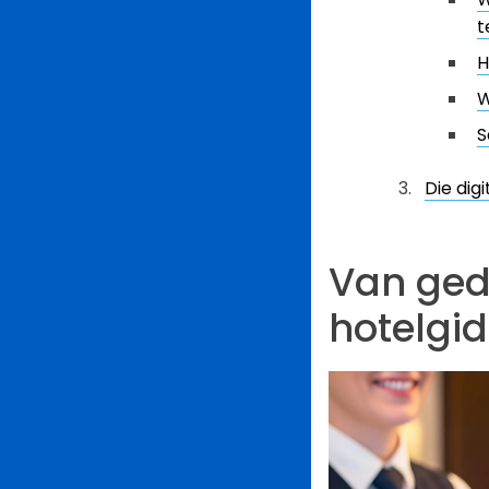
t
H
W
S
Die dig
Van gedr
hotelgi