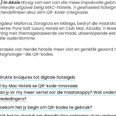
) in Aksie
Wysig van een van die mees impakvolle gebr
 Hierdie uitgawe belig MAC-hotelle, 'n gesinseied hotelg
herdefinieer deur slim QR-kode-integrasie.
deur Mallorca, Zaragoza en Málaga, bedryf die maats
ke: Pure Salt Luxury Hotels en Club Mac Alcúdia, 'n lewe
ming met themagebaseerde vermaak, uiteenlopende eeto
 alle ouderdomme.
rasies van hierdie hotelle meer vlot en gerieflik geword 
 tegnologie—die QR-kodes.
rukte brosjures tot digitale hotelgids
l by Mac Hotels se QR-kode-innovasie
an jy vir my meer vertel oor die maatskappy? Wat ondersk
ededingers?
oekom het jy begin om QR-kodes te gebruik?
at het jou besluit om daardie tipe oplossing vir jou gel