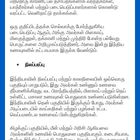
மற்றொரு காரணி, பல தசாப்தங்களாக வர்த்தகர்கள்,
யாத்ரீகர்கள் மற்றும் படையெடுப்பாளர்களால் கொண்டு
வரப்பட்ட வெளிநாட்டு தாக்கங்கள்.
ஒரு குறிப்பிடத்தக்க செல்வாக்கு போர்த்துகீசிய
படையெடுப்பு ஆகும், அங்கு அவர்கள் மிளகாய்,
மிளகுத்தூள், தக்காளி மற்றும் முந்திரி போன்ற பல்வேறு
பொருட்களை அறிமுகப்படுத்தினர், அவை இன்று இந்திய
உணவுகளில் கட்டாயமாக இருக்க வேண்டும்.
நிலப்பரப்பு
இந்தியாவின் நிலப்பரப்பு மற்றும் காலநிலையின் ஒவ்வொரு
பகுதியும் மாறுபடும், இது அவர்கள் உண்ணும் உணவை
தீர்மானிக்கிறது. வட பிராந்தியத்தில், மிளகாய் மற்றும் நெய்
உள்ளிட்ட மசாலா உணவுகள் பொதுவாக உண்ணப்படுகின்றன.
இந்தியாவின் தென் பகுதியில் இருக்கும் போது, அவர்கள்
அடிப்படையில் காய்கறிகள் மற்றும் பழங்கள் உட்பட
வெப்பமண்டல உணவைப் பின்பற்றுகிறார்கள்.
கிழக்குப் பகுதியில், மீன் மற்றும் அரிசி ஆகியவை
அவர்களின் உணவில் பொதுவான பகுதியாகும். கடைசியாக,
மேற்கு இந்தியப் பகுதி அரிசியை அதன் முக்கிய உணவாகக்