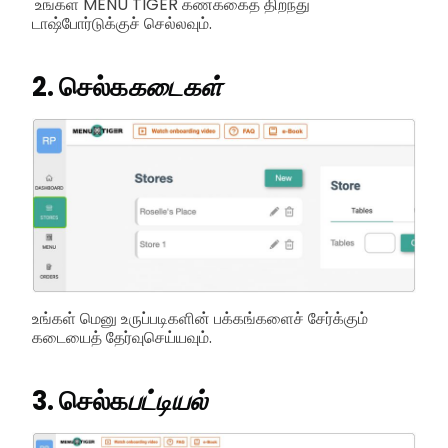
உங்கள் MENU TIGER கணக்கைத் திறந்து
டாஷ்போர்டுக்குச் செல்லவும்.
2. செல்க
கடைகள்
உங்கள் மெனு உருப்படிகளின் பக்கங்களைச் சேர்க்கும்
கடையைத் தேர்வுசெய்யவும்.
3. செல்க
பட்டியல்