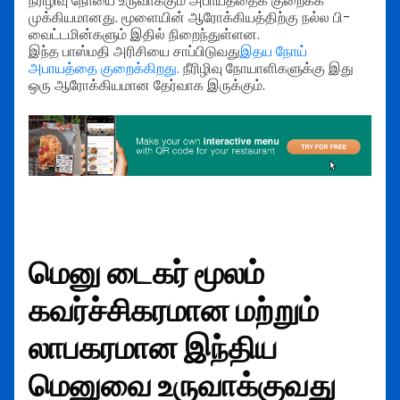
நீரிழிவு நோயை உருவாக்கும் அபாயத்தைக் குறைக்க
முக்கியமானது. மூளையின் ஆரோக்கியத்திற்கு நல்ல பி-
வைட்டமின்களும் இதில் நிறைந்துள்ளன.
இந்த பாஸ்மதி அரிசியை சாப்பிடுவது
இதய நோய்
அபாயத்தை குறைக்கிறது.
நீரிழிவு நோயாளிகளுக்கு இது
ஒரு ஆரோக்கியமான தேர்வாக இருக்கும்.
மெனு டைகர் மூலம்
கவர்ச்சிகரமான மற்றும்
லாபகரமான இந்திய
மெனுவை உருவாக்குவது