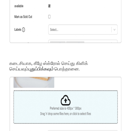
கடைசியாக, கீழே ஸ்க்ரோல் செய்து கிளிக்
செய்யவும்
புதுப்பிக்கவும்
பொத்தானை.