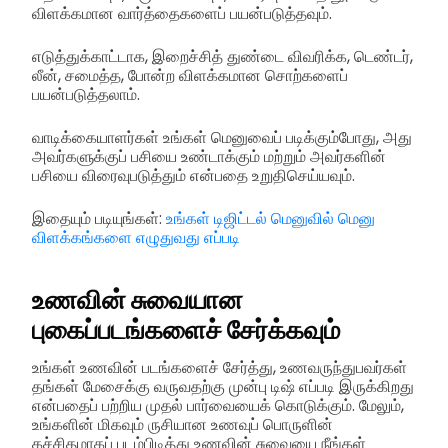
விளக்கமான வார்த்தைகளைப் பயன்படுத்தவும்.
எடுத்துக்காட்டாக, இறைச்சித் துண்டை விவரிக்க, டெண்டர்,
லீன், சமைத்த, போன்ற விளக்கமான சொற்களைப்
பயன்படுத்தலாம்.
வாடிக்கையாளர்கள் உங்கள் மெனுவைப் படிக்கும்போது, அது
அவர்களுக்குப் பசியை உண்டாக்கும் மற்றும் அவர்களின்
பசியை விரைவுபடுத்தும் என்பதை உறுதிசெய்யவும்.
இதையும் படியுங்கள்:
உங்கள் டிஜிட்டல் மெனுவில் மெனு
விளக்கங்களை எழுதுவது எப்படி
உணவின் சுவையான
புகைப்படங்களைச் சேர்க்கவும்
உங்கள் உணவின் படங்களைச் சேர்த்து, உணவருந்துபவர்கள்
தங்கள் மேசைக்கு வருவதற்கு முன்பு டிஷ் எப்படி இருக்கிறது
என்பதைப் பற்றிய முதல் பார்வையைக் கொடுக்கும். மேலும்,
உங்களின் மிகவும் ருசியான உணவுப் பொருளின்
கச்சிதமாகப் படம்பிடித்து உணவின் சுவையை நீங்கள்