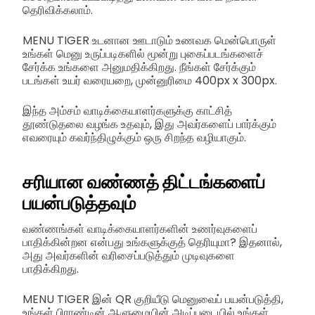
தெரிவிக்கலாம்.
MENU TIGER உடனான ஊடாடும் உணவக மென்பொருள்
உங்கள் மெனு உருப்படிகளில் மூன்று புகைப்படங்களைச்
சேர்க்க உங்களை அனுமதிக்கிறது. நீங்கள் சேர்க்கும்
படங்கள் உயர் வரையறை, முன்னுரிமை 400px x 300px.
இந்த அம்சம் வாடிக்கையாளர்களுக்கு காட்சித்
தூண்டுதலை வழங்க உதவும், இது அவர்களைப் பார்க்கும்
எவரையும் கவர்ந்திழுக்கும் ஒரு சிறந்த வழியாகும்.
சரியான வண்ணத் திட்டங்களைப்
பயன்படுத்தவும்
வண்ணங்கள் வாடிக்கையாளர்களின் உணர்வுகளைப்
பாதிக்கின்றன என்பது உங்களுக்குத் தெரியுமா? இதனால்,
அது அவர்களின் வரிசைப்படுத்தும் முடிவுகளை
பாதிக்கிறது.
MENU TIGER இன் QR குறியீடு மெனுவைப் பயன்படுத்தி,
உங்கள் பிராண்டின் ஆளுமையின் அடிப்படையில் உங்கள்