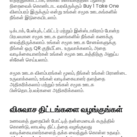
எடுத்துக்காட்டாக, உங்கள் உணவகத்தின் ஆண்டு
நிறைவைக் கொண்டாட வரவிருக்கும் Buy 1 Take One
விளம்பரம் இருக்கும் என்று உங்கள் சமூக ஊடகங்களில்
நீங்கள் இடுகையிடலாம்.
டிக்டாக், பேஸ்புக், ட்விட்டர் மற்றும் இன்ஸ்டாகிராம் போன்ற
பிரபலமான சமூக ஊடக தளங்களில் நீங்கள் கணக்கு
வைத்திருக்கலாம். உங்கள் சமூக ஊடக சேனல்களுக்கு
நீங்கள் ஒரு QR குறியீட்டை உருவாக்கலாம், அதை
வாடிக்கையாளர்கள் உங்கள் சமூக ஊடகத்திற்கு அனுப்ப
ஸ்கேன் செய்யலாம்.
சமூக ஊடக விளம்பரங்கள் மூலம், நீங்கள் உங்கள் பிராண்டை
உருவாக்கலாம், உங்கள் வாடிக்கையாளர் தளத்தை
அதிகரிக்கலாம் மற்றும் உங்கள் சமூக ஊடக
பின்தொடர்பவர்களை அதிகரிக்கலாம்.
விசுவாச திட்டங்களை வழங்குங்கள்
உணவகத் துறையின் போட்டித் தன்மையைக் கருத்தில்
கொண்டு, லாயல்டி திட்டத்தை வழங்குவது
வாடிக்கையாளர்களைத் தக்க வைத்துக் கொள்ள உதவும்.