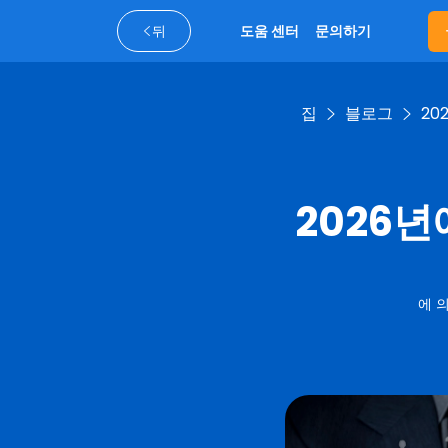
뒤
도움 센터
문의하기
집
블로그
20
2026년
에 